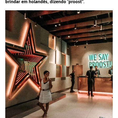
brindar em holandês, dizendo “proost”
.