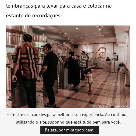
lembranças para levar para casa e colocar na
estante de recordações.
Essas são as máquinas onde o visitante pode
Este site usa cookies para melhorar sua experiência. Ao continuar
personalizar sua própria garrafa da Heineken
utilizando o site, suponho que está tudo bem para você,
Beleza, por mim tudo bem.