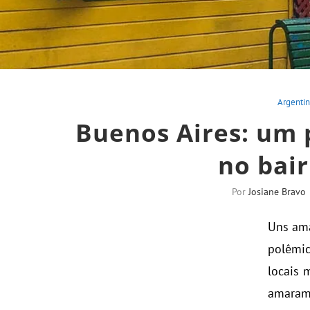
Argenti
Buenos Aires: um 
no bai
Por
Josiane Bravo
Uns ama
polêmic
locais 
amaram 