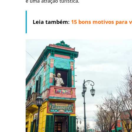
é uma atração turística.
Leia também
:
15 bons motivos para v