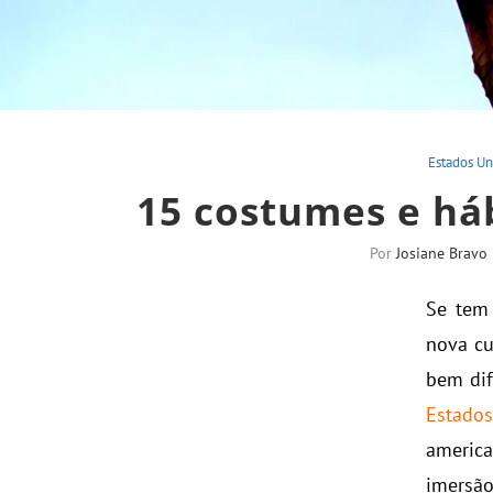
Estados Un
15 costumes e há
Por
Josiane Bravo
Se tem
nova cu
bem dif
Estado
americ
imers