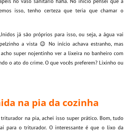
péis no vaso sanitário haha. No início pensei que a
fizemos isso, tenho certeza que teria que chamar o
idos já são próprios para isso, ou seja, a água vai
elzinho a vista 😉 No início achava estranho, mas
, acho super nojentinho ver a lixeira no banheiro com
ndo o ato do crime. O que vocês preferem? Lixinho ou
ida na pia da cozinha
iturador na pia, achei isso super prático. Bom, tudo
ai para o triturador. O interessante é que o lixo da