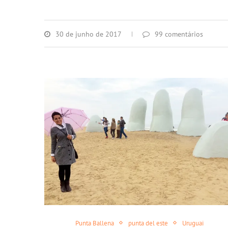
30 de junho de 2017
99 comentários
Punta Ballena
punta del este
Uruguai