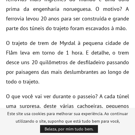
prima da engenharia norueguesa. O motivo? A
ferrovia levou 20 anos para ser construída e grande
parte dos túneis do trajeto foram escavados à mão.
O trajeto de trem de Myrdal à pequena cidade de
Fl
å
m leva em torno de 1 hora. E detalhe, o trem
desce uns 20 quilômetros de desfiladeiro passando
por paisagens das mais deslumbrantes ao longo de
todo o trajeto.
O que você vai ver durante o passeio? A cada túnel
uma surpresa, deste várias cachoeiras, pequenos
Este site usa cookies para melhorar sua experiência. Ao continuar
vilarejos e muito verde por todos os lados. E além
utilizando o site, suponho que está tudo bem para você,
de tudo o trem ainda faz algumas paradas durante o
Beleza, por mim tudo bem.
caminho como uma paradinha de algo de 10